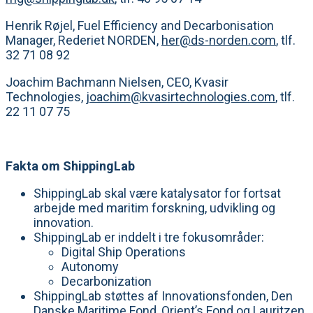
Henrik Røjel, Fuel Efficiency and Decarbonisation
Manager, Rederiet NORDEN,
her@ds-norden.com
, tlf.
32 71 08 92
Joachim Bachmann Nielsen, CEO, Kvasir
Technologies,
joachim@kvasirtechnologies.com
, tlf.
22 11 07 75
Fakta om ShippingLab
ShippingLab skal være katalysator for fortsat
arbejde med maritim forskning, udvikling og
innovation.
ShippingLab er inddelt i tre fokusområder:
Digital Ship Operations
Autonomy
Decarbonization
ShippingLab støttes af Innovationsfonden, Den
Danske Maritime Fond, Orient’s Fond og Lauritzen