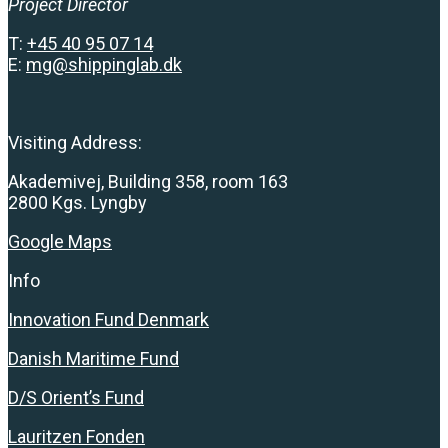
Project Director
T:
+
45 40 95 07 14
E:
mg@shippinglab.dk
Visiting Address:
Akademivej, Building 358, room 163
2800 Kgs. Lyngby
Google Maps
Info
Innovation Fund Denmark
Danish Maritime Fund
D/S Orient’s Fund
Lauritzen Fonden