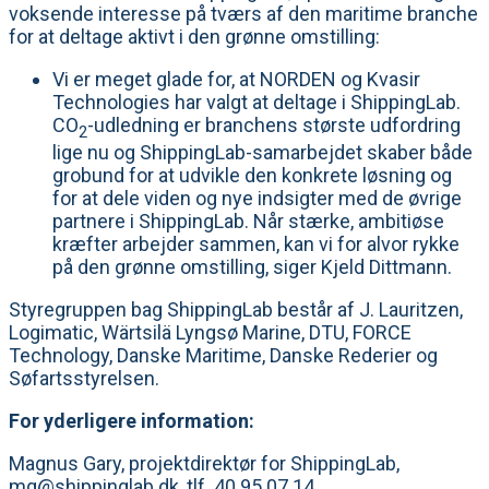
voksende interesse på tværs af den maritime branche
for at deltage aktivt i den grønne omstilling:
Vi er meget glade for, at NORDEN og Kvasir
Technologies har valgt at deltage i ShippingLab.
CO
-udledning er branchens største udfordring
2
lige nu og ShippingLab-samarbejdet skaber både
grobund for at udvikle den konkrete løsning og
for at dele viden og nye indsigter med de øvrige
partnere i ShippingLab. Når stærke, ambitiøse
kræfter arbejder sammen, kan vi for alvor rykke
på den grønne omstilling, siger Kjeld Dittmann.
Styregruppen bag ShippingLab består af J. Lauritzen,
Logimatic, Wärtsilä Lyngsø Marine, DTU, FORCE
Technology, Danske Maritime, Danske Rederier og
Søfartsstyrelsen.
For yderligere information:
Magnus Gary, projektdirektør for ShippingLab,
mg@shippinglab.dk
, tlf. 40 95 07 14